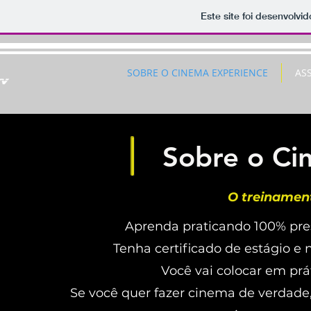
Este site foi desenvolvi
SOBRE O CINEMA EXPERIENCE
AS
Sobre o Ci
O treinament
Aprenda praticando 100% pr
Tenha certificado de estágio e
Você vai colocar em prá
Se você quer fazer cinema de verdade,